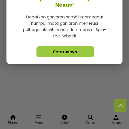
Kenali mStar
Iklan di SMG360
Hubungi Kami
Nexus!
Terma & Syarat
Dasar Privasi
Dapatkan ganjaran sambil membaca!
Kumpul mata ganjaran menerusi
pelbagai aktiviti harian dan tebus di Spin-
the-Wheel!
Lebih hot, viral dan sensasi
Seterusnya
Hakcipta Terpelihara ©
2026. Star Media Group Berhad
[197101000523 (10894-D)]
person
Utama
Menu
Video
Carian
Akaun