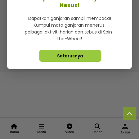
Kenali mStar
Iklan di SMG360
Hubungi Kami
Nexus!
Terma & Syarat
Dasar Privasi
Dapatkan ganjaran sambil membaca!
Kumpul mata ganjaran menerusi
pelbagai aktiviti harian dan tebus di Spin-
the-Wheel!
Lebih hot, viral dan sensasi
Seterusnya
Hakcipta Terpelihara ©
2026. Star Media Group Berhad
[197101000523 (10894-D)]
person
Utama
Menu
Video
Carian
Akaun