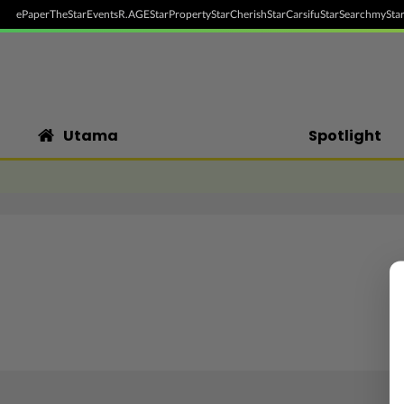
ePaper
TheStar
Events
R.AGE
StarProperty
StarCherish
StarCarsifu
StarSearch
myStar
Utama
Spotlight