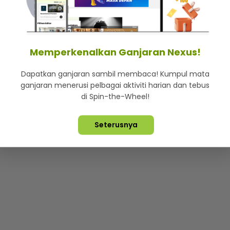
mStar
Iklan di SMG360
Hubungi Kami
Terma & Syarat
Dasa
Memperkenalkan Ganjaran Nexus!
Dapatkan ganjaran sambil membaca! Kumpul mata
Lebih hot, viral dan sensasi
ganjaran menerusi pelbagai aktiviti harian dan tebus
di Spin-the-Wheel!
ta Terpelihara ©
2026. Star Media Group Berhad [197101000523 (10
Seterusnya