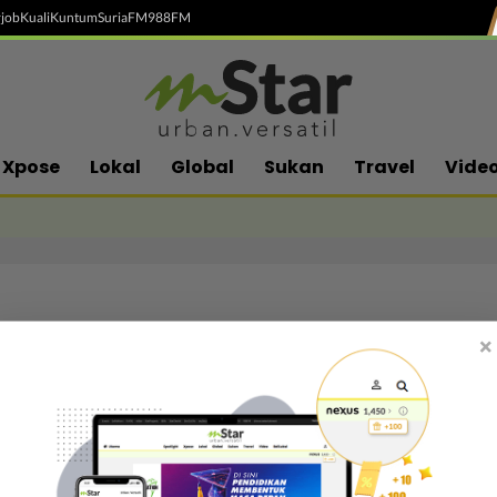
job
Kuali
Kuntum
SuriaFM
988FM
Xpose
Lokal
Global
Sukan
Travel
Vide
×
Follow media sosial kami