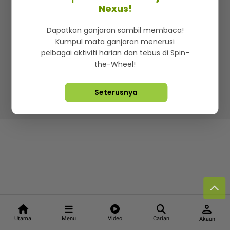
Kenali mStar
Iklan di SMG360
Hubungi Kami
Nexus!
Terma & Syarat
Dasar Privasi
Dapatkan ganjaran sambil membaca!
Kumpul mata ganjaran menerusi
pelbagai aktiviti harian dan tebus di Spin-
the-Wheel!
Lebih hot, viral dan sensasi
Seterusnya
Hakcipta Terpelihara ©
2026. Star Media Group Berhad
[197101000523 (10894-D)]
person
Utama
Menu
Video
Carian
Akaun