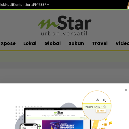
job
Kuali
Kuntum
SuriaFM
988FM
Xpose
Lokal
Global
Sukan
Travel
Vide
×
Follow media sosial kami