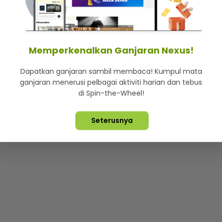
mStar
Iklan di SMG360
Hubungi Kami
Terma & Syarat
Dasa
Memperkenalkan Ganjaran Nexus!
Dapatkan ganjaran sambil membaca! Kumpul mata
Lebih hot, viral dan sensasi
ganjaran menerusi pelbagai aktiviti harian dan tebus
di Spin-the-Wheel!
ta Terpelihara ©
2026. Star Media Group Berhad [197101000523 (10
Seterusnya