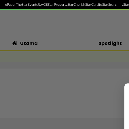
ePaper
TheStar
Events
R.AGE
StarProperty
StarCherish
StarCarsifu
StarSearch
myStar
Utama
Spotlight