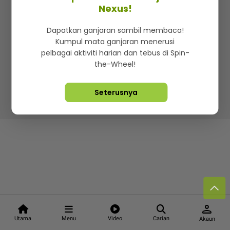
Kenali mStar
Iklan di SMG360
Hubungi Kami
Nexus!
Terma & Syarat
Dasar Privasi
Dapatkan ganjaran sambil membaca!
Kumpul mata ganjaran menerusi
pelbagai aktiviti harian dan tebus di Spin-
the-Wheel!
Lebih hot, viral dan sensasi
Seterusnya
Hakcipta Terpelihara ©
2026. Star Media Group Berhad
[197101000523 (10894-D)]
person
Utama
Menu
Video
Carian
Akaun