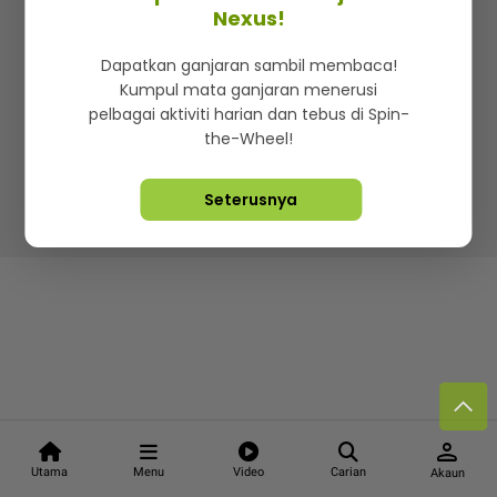
Kenali mStar
Iklan di SMG360
Hubungi Kami
Nexus!
Terma & Syarat
Dasar Privasi
Dapatkan ganjaran sambil membaca!
Kumpul mata ganjaran menerusi
pelbagai aktiviti harian dan tebus di Spin-
the-Wheel!
Lebih hot, viral dan sensasi
Seterusnya
Hakcipta Terpelihara ©
2026. Star Media Group Berhad
[197101000523 (10894-D)]
person
Utama
Menu
Video
Carian
Akaun