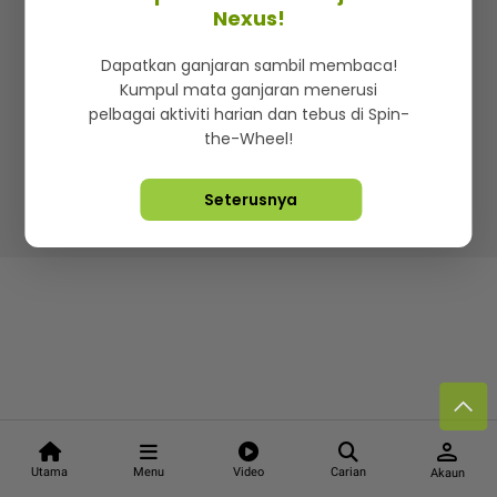
Kenali mStar
Iklan di SMG360
Hubungi Kami
Nexus!
Terma & Syarat
Dasar Privasi
Dapatkan ganjaran sambil membaca!
Kumpul mata ganjaran menerusi
pelbagai aktiviti harian dan tebus di Spin-
the-Wheel!
Lebih hot, viral dan sensasi
Seterusnya
Hakcipta Terpelihara ©
2026. Star Media Group Berhad
[197101000523 (10894-D)]
person
Utama
Menu
Video
Carian
Akaun