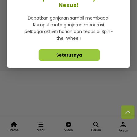
Kenali mStar
Iklan di SMG360
Hubungi Kami
Nexus!
Terma & Syarat
Dasar Privasi
Dapatkan ganjaran sambil membaca!
Kumpul mata ganjaran menerusi
pelbagai aktiviti harian dan tebus di Spin-
the-Wheel!
Lebih hot, viral dan sensasi
Seterusnya
Hakcipta Terpelihara ©
2026. Star Media Group Berhad
[197101000523 (10894-D)]
person
Utama
Menu
Video
Carian
Akaun