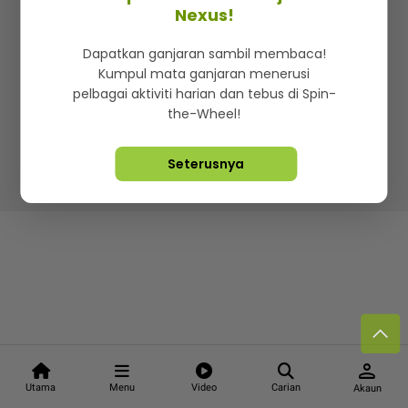
Kenali mStar
Iklan di SMG360
Hubungi Kami
Nexus!
Terma & Syarat
Dasar Privasi
Dapatkan ganjaran sambil membaca!
Kumpul mata ganjaran menerusi
pelbagai aktiviti harian dan tebus di Spin-
the-Wheel!
Lebih hot, viral dan sensasi
Seterusnya
Hakcipta Terpelihara ©
2026. Star Media Group Berhad
[197101000523 (10894-D)]
person
Utama
Menu
Video
Carian
Akaun