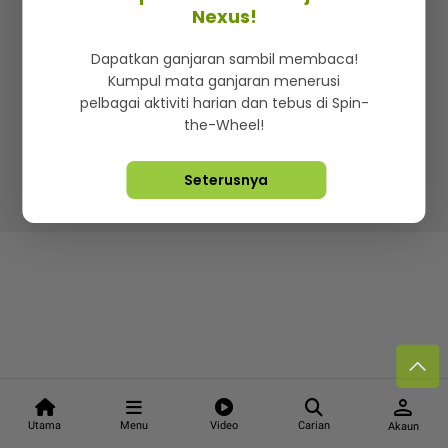
Kenali mStar
Iklan di SMG360
Hubungi Kami
Nexus!
Terma & Syarat
Dasar Privasi
Dapatkan ganjaran sambil membaca!
Kumpul mata ganjaran menerusi
pelbagai aktiviti harian dan tebus di Spin-
the-Wheel!
Lebih hot, viral dan sensasi
Seterusnya
Hakcipta Terpelihara ©
2026. Star Media Group Berhad
[197101000523 (10894-D)]
person
Utama
Menu
Video
Carian
Akaun