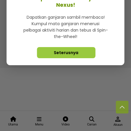
Kenali mStar
Iklan di SMG360
Hubungi Kami
Nexus!
Terma & Syarat
Dasar Privasi
Dapatkan ganjaran sambil membaca!
Kumpul mata ganjaran menerusi
pelbagai aktiviti harian dan tebus di Spin-
the-Wheel!
Lebih hot, viral dan sensasi
Seterusnya
Hakcipta Terpelihara ©
2026. Star Media Group Berhad
[197101000523 (10894-D)]
person
Utama
Menu
Video
Carian
Akaun