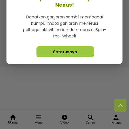
Kenali mStar
Iklan di SMG360
Hubungi Kami
Nexus!
Terma & Syarat
Dasar Privasi
Dapatkan ganjaran sambil membaca!
Kumpul mata ganjaran menerusi
pelbagai aktiviti harian dan tebus di Spin-
the-Wheel!
Lebih hot, viral dan sensasi
Seterusnya
Hakcipta Terpelihara ©
2026. Star Media Group Berhad
[197101000523 (10894-D)]
person
Utama
Menu
Video
Carian
Akaun