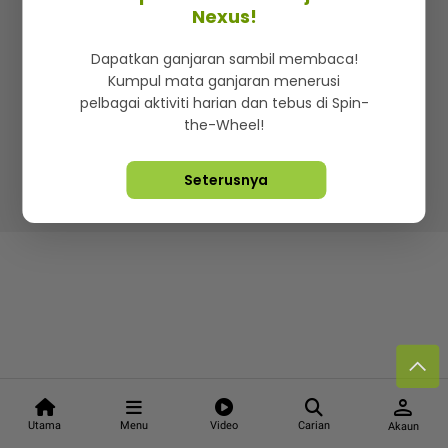
Kenali mStar
Iklan di SMG360
Hubungi Kami
Nexus!
Terma & Syarat
Dasar Privasi
Dapatkan ganjaran sambil membaca!
Kumpul mata ganjaran menerusi
pelbagai aktiviti harian dan tebus di Spin-
the-Wheel!
Lebih hot, viral dan sensasi
Seterusnya
Hakcipta Terpelihara ©
2026. Star Media Group Berhad
[197101000523 (10894-D)]
person
Utama
Menu
Video
Carian
Akaun