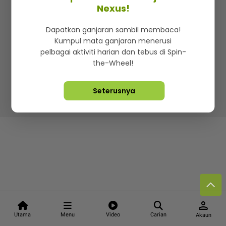
Kenali mStar
Iklan di SMG360
Hubungi Kami
Nexus!
Terma & Syarat
Dasar Privasi
Dapatkan ganjaran sambil membaca!
Kumpul mata ganjaran menerusi
pelbagai aktiviti harian dan tebus di Spin-
the-Wheel!
Lebih hot, viral dan sensasi
Seterusnya
Hakcipta Terpelihara ©
2026. Star Media Group Berhad
[197101000523 (10894-D)]
person
Utama
Menu
Video
Carian
Akaun