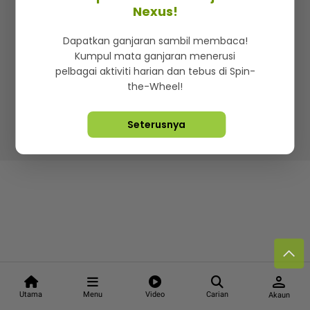
Kenali mStar
Iklan di SMG360
Hubungi Kami
Nexus!
Terma & Syarat
Dasar Privasi
Dapatkan ganjaran sambil membaca!
Kumpul mata ganjaran menerusi
pelbagai aktiviti harian dan tebus di Spin-
the-Wheel!
Lebih hot, viral dan sensasi
Seterusnya
Hakcipta Terpelihara ©
2026. Star Media Group Berhad
[197101000523 (10894-D)]
person
Utama
Menu
Video
Carian
Akaun