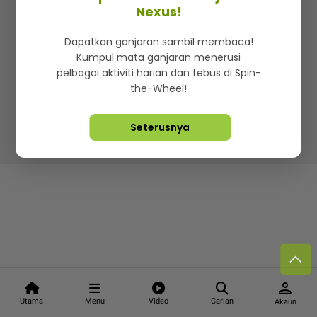
Kenali mStar
Iklan di SMG360
Hubungi Kami
Nexus!
Terma & Syarat
Dasar Privasi
Dapatkan ganjaran sambil membaca!
Kumpul mata ganjaran menerusi
pelbagai aktiviti harian dan tebus di Spin-
the-Wheel!
Lebih hot, viral dan sensasi
Seterusnya
Hakcipta Terpelihara ©
2026. Star Media Group Berhad
[197101000523 (10894-D)]
person
Utama
Menu
Video
Carian
Akaun