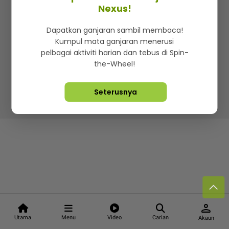
Kenali mStar
Iklan di SMG360
Hubungi Kami
Nexus!
Terma & Syarat
Dasar Privasi
Dapatkan ganjaran sambil membaca!
Kumpul mata ganjaran menerusi
pelbagai aktiviti harian dan tebus di Spin-
the-Wheel!
Lebih hot, viral dan sensasi
Seterusnya
Hakcipta Terpelihara ©
2026. Star Media Group Berhad
[197101000523 (10894-D)]
person
Utama
Menu
Video
Carian
Akaun