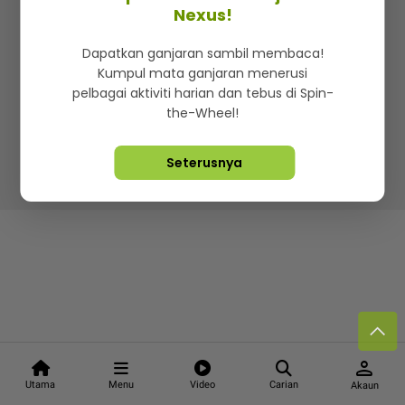
Kenali mStar
Iklan di SMG360
Hubungi Kami
Nexus!
Terma & Syarat
Dasar Privasi
Dapatkan ganjaran sambil membaca!
Kumpul mata ganjaran menerusi
pelbagai aktiviti harian dan tebus di Spin-
the-Wheel!
Lebih hot, viral dan sensasi
Seterusnya
Hakcipta Terpelihara ©
2026. Star Media Group Berhad
[197101000523 (10894-D)]
person
Utama
Menu
Video
Carian
Akaun