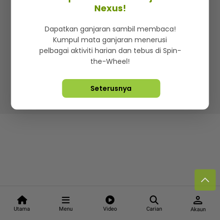
Kenali mStar
Iklan di SMG360
Hubungi Kami
Nexus!
Terma & Syarat
Dasar Privasi
Dapatkan ganjaran sambil membaca!
Kumpul mata ganjaran menerusi
pelbagai aktiviti harian dan tebus di Spin-
the-Wheel!
Lebih hot, viral dan sensasi
Seterusnya
Hakcipta Terpelihara ©
2026. Star Media Group Berhad
[197101000523 (10894-D)]
person
Utama
Menu
Video
Carian
Akaun