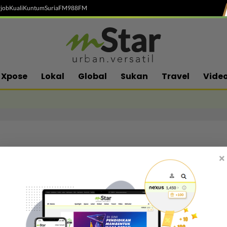
job
Kuali
Kuntum
SuriaFM
988FM
Xpose
Lokal
Global
Sukan
Travel
Vide
×
Follow media sosial kami