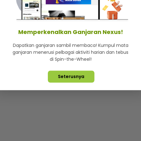
mStar
Iklan di SMG360
Hubungi Kami
Terma & Syarat
Dasa
Memperkenalkan Ganjaran Nexus!
Dapatkan ganjaran sambil membaca! Kumpul mata
Lebih hot, viral dan sensasi
ganjaran menerusi pelbagai aktiviti harian dan tebus
di Spin-the-Wheel!
ta Terpelihara ©
2026. Star Media Group Berhad [197101000523 (10
Seterusnya