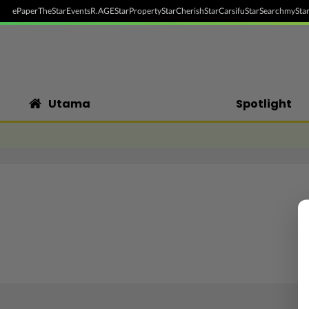
ePaper
TheStar
Events
R.AGE
StarProperty
StarCherish
StarCarsifu
StarSearch
myStar
Utama
Spotlight