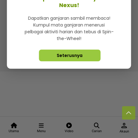
Kenali mStar
Iklan di SMG360
Hubungi Kami
Nexus!
Terma & Syarat
Dasar Privasi
Dapatkan ganjaran sambil membaca!
Kumpul mata ganjaran menerusi
pelbagai aktiviti harian dan tebus di Spin-
the-Wheel!
Lebih hot, viral dan sensasi
Seterusnya
Hakcipta Terpelihara ©
2026. Star Media Group Berhad
[197101000523 (10894-D)]
person
Utama
Menu
Video
Carian
Akaun