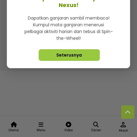
Kenali mStar
Iklan di SMG360
Hubungi Kami
Nexus!
Terma & Syarat
Dasar Privasi
Dapatkan ganjaran sambil membaca!
Kumpul mata ganjaran menerusi
pelbagai aktiviti harian dan tebus di Spin-
the-Wheel!
Lebih hot, viral dan sensasi
Seterusnya
Hakcipta Terpelihara ©
2026. Star Media Group Berhad
[197101000523 (10894-D)]
person
Utama
Menu
Video
Carian
Akaun