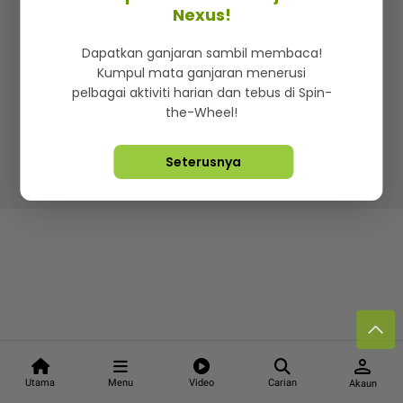
Kenali mStar
Iklan di SMG360
Hubungi Kami
Nexus!
Terma & Syarat
Dasar Privasi
Dapatkan ganjaran sambil membaca!
Kumpul mata ganjaran menerusi
pelbagai aktiviti harian dan tebus di Spin-
the-Wheel!
Lebih hot, viral dan sensasi
Seterusnya
Hakcipta Terpelihara ©
2026. Star Media Group Berhad
[197101000523 (10894-D)]
person
Utama
Menu
Video
Carian
Akaun