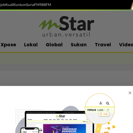
job
Kuali
Kuntum
SuriaFM
988FM
Xpose
Lokal
Global
Sukan
Travel
Vide
×
Follow media sosial kami