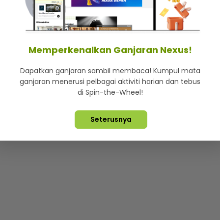
mStar
Iklan di SMG360
Hubungi Kami
Terma & Syarat
Dasa
Memperkenalkan Ganjaran Nexus!
Dapatkan ganjaran sambil membaca! Kumpul mata
Lebih hot, viral dan sensasi
ganjaran menerusi pelbagai aktiviti harian dan tebus
di Spin-the-Wheel!
ta Terpelihara ©
2026. Star Media Group Berhad [197101000523 (10
Seterusnya