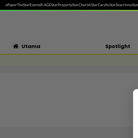
ePaper
TheStar
Events
R.AGE
StarProperty
StarCherish
StarCarsifu
StarSearch
myStar
Utama
Spotlight