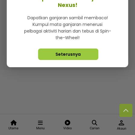
Kenali mStar
Iklan di SMG360
Hubungi Kami
Nexus!
Terma & Syarat
Dasar Privasi
Dapatkan ganjaran sambil membaca!
Kumpul mata ganjaran menerusi
pelbagai aktiviti harian dan tebus di Spin-
the-Wheel!
Lebih hot, viral dan sensasi
Seterusnya
Hakcipta Terpelihara ©
2026. Star Media Group Berhad
[197101000523 (10894-D)]
person
Utama
Menu
Video
Carian
Akaun