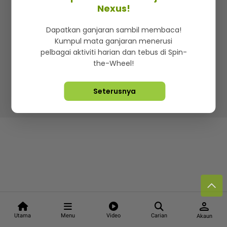
Kenali mStar
Iklan di SMG360
Hubungi Kami
Nexus!
Terma & Syarat
Dasar Privasi
Dapatkan ganjaran sambil membaca!
Kumpul mata ganjaran menerusi
pelbagai aktiviti harian dan tebus di Spin-
the-Wheel!
Lebih hot, viral dan sensasi
Seterusnya
Hakcipta Terpelihara ©
2026. Star Media Group Berhad
[197101000523 (10894-D)]
person
Utama
Menu
Video
Carian
Akaun