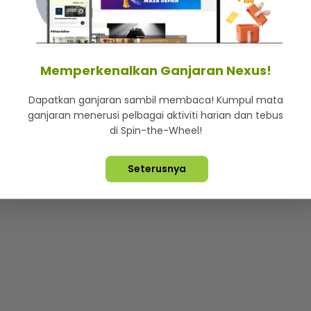
mStar
Iklan di SMG360
Hubungi Kami
Terma & Syarat
Dasa
Memperkenalkan Ganjaran Nexus!
Dapatkan ganjaran sambil membaca! Kumpul mata
Lebih hot, viral dan sensasi
ganjaran menerusi pelbagai aktiviti harian dan tebus
di Spin-the-Wheel!
ta Terpelihara ©
2026. Star Media Group Berhad [197101000523 (10
Seterusnya