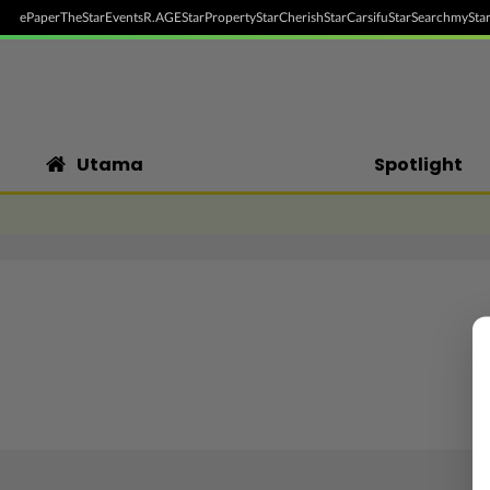
ePaper
TheStar
Events
R.AGE
StarProperty
StarCherish
StarCarsifu
StarSearch
myStar
Utama
Spotlight