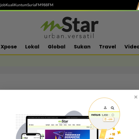
job
Kuali
Kuntum
SuriaFM
988FM
Xpose
Lokal
Global
Sukan
Travel
Vide
×
Follow media sosial kami