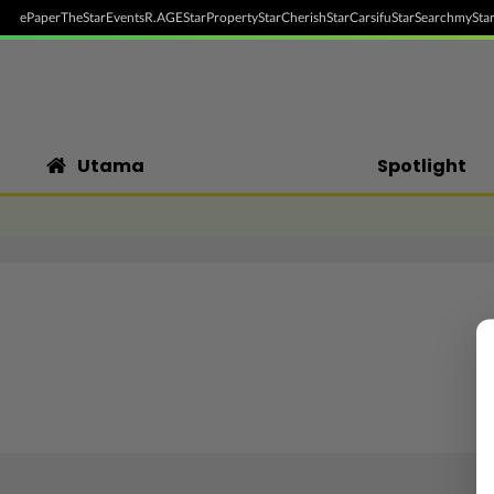
ePaper
TheStar
Events
R.AGE
StarProperty
StarCherish
StarCarsifu
StarSearch
myStar
Utama
Spotlight