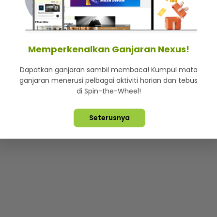
mStar
Iklan di SMG360
Hubungi Kami
Terma & Syarat
Dasa
Memperkenalkan Ganjaran Nexus!
Dapatkan ganjaran sambil membaca! Kumpul mata
Lebih hot, viral dan sensasi
ganjaran menerusi pelbagai aktiviti harian dan tebus
di Spin-the-Wheel!
ta Terpelihara ©
2026. Star Media Group Berhad [197101000523 (10
Seterusnya