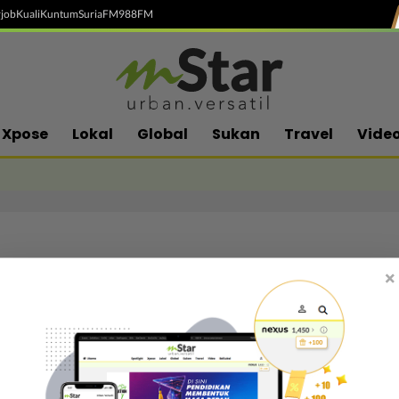
job
Kuali
Kuntum
SuriaFM
988FM
Xpose
Lokal
Global
Sukan
Travel
Vide
×
Follow media sosial kami