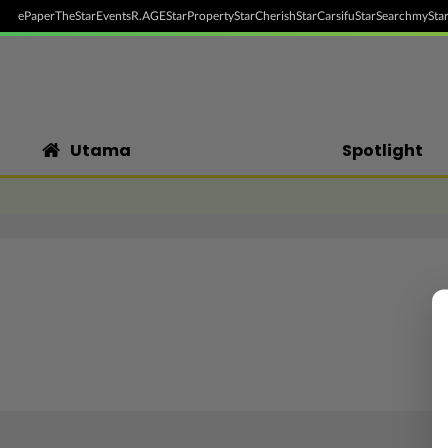
ePaper
TheStar
Events
R.AGE
StarProperty
StarCherish
StarCarsifu
StarSearch
myStar
Utama
Spotlight