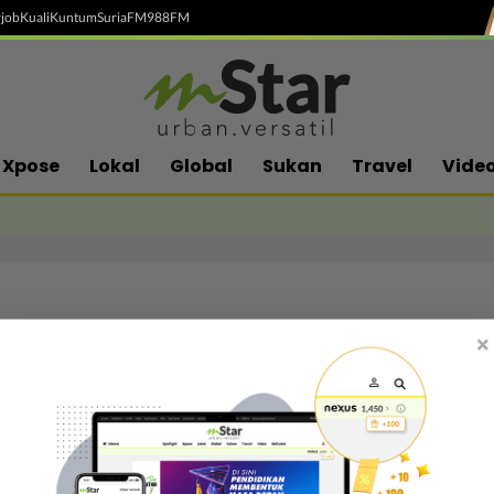
job
Kuali
Kuntum
SuriaFM
988FM
Xpose
Lokal
Global
Sukan
Travel
Vide
×
Follow media sosial kami