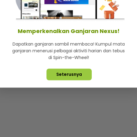
mStar
Iklan di SMG360
Hubungi Kami
Terma & Syarat
Dasa
Memperkenalkan Ganjaran Nexus!
Dapatkan ganjaran sambil membaca! Kumpul mata
Lebih hot, viral dan sensasi
ganjaran menerusi pelbagai aktiviti harian dan tebus
di Spin-the-Wheel!
ta Terpelihara ©
2026. Star Media Group Berhad [197101000523 (10
Seterusnya