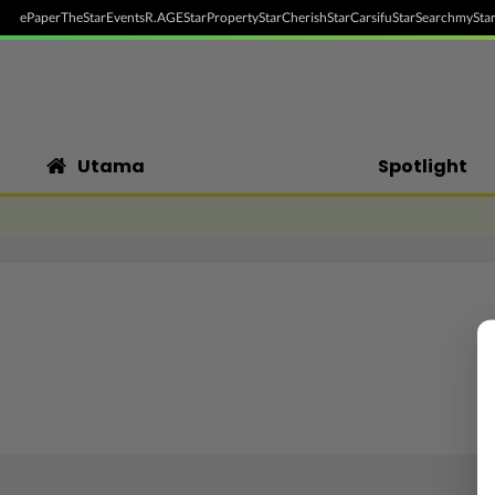
ePaper
TheStar
Events
R.AGE
StarProperty
StarCherish
StarCarsifu
StarSearch
myStar
Utama
Spotlight