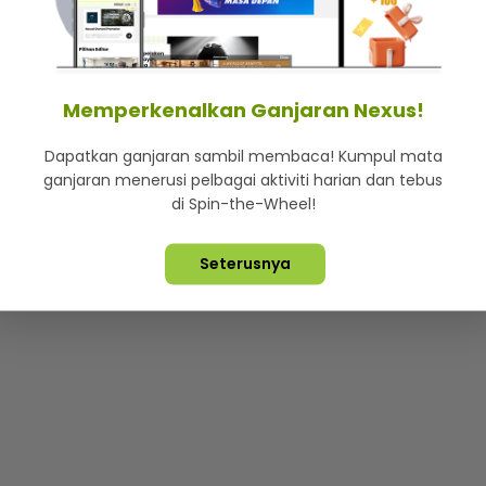
mStar
Iklan di SMG360
Hubungi Kami
Terma & Syarat
Dasa
Memperkenalkan Ganjaran Nexus!
Dapatkan ganjaran sambil membaca! Kumpul mata
Lebih hot, viral dan sensasi
ganjaran menerusi pelbagai aktiviti harian dan tebus
di Spin-the-Wheel!
ta Terpelihara ©
2026. Star Media Group Berhad [197101000523 (10
Seterusnya