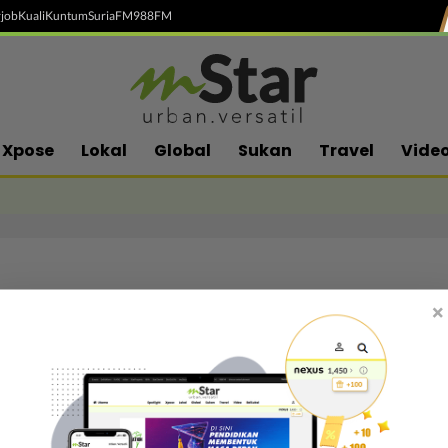
job
Kuali
Kuntum
SuriaFM
988FM
Xpose
Lokal
Global
Sukan
Travel
Vide
×
Follow media sosial kami