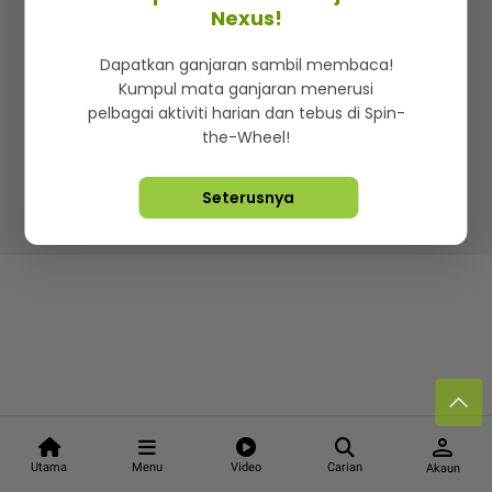
Kenali mStar
Iklan di SMG360
Hubungi Kami
Nexus!
Terma & Syarat
Dasar Privasi
Dapatkan ganjaran sambil membaca!
Kumpul mata ganjaran menerusi
pelbagai aktiviti harian dan tebus di Spin-
the-Wheel!
Lebih hot, viral dan sensasi
Seterusnya
Hakcipta Terpelihara ©
2026. Star Media Group Berhad
[197101000523 (10894-D)]
person
Utama
Menu
Video
Carian
Akaun