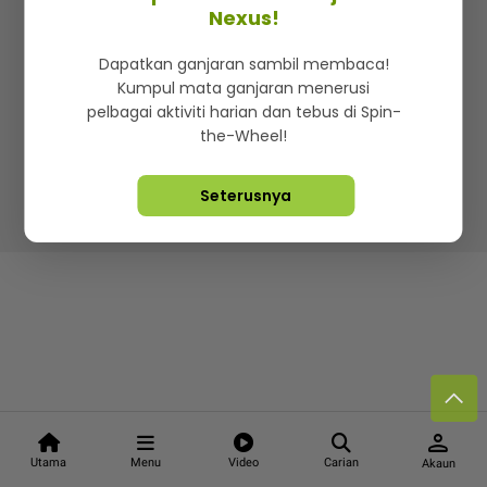
Kenali mStar
Iklan di SMG360
Hubungi Kami
Nexus!
Terma & Syarat
Dasar Privasi
Dapatkan ganjaran sambil membaca!
Kumpul mata ganjaran menerusi
pelbagai aktiviti harian dan tebus di Spin-
the-Wheel!
Lebih hot, viral dan sensasi
Seterusnya
Hakcipta Terpelihara ©
2026. Star Media Group Berhad
[197101000523 (10894-D)]
person
Utama
Menu
Video
Carian
Akaun