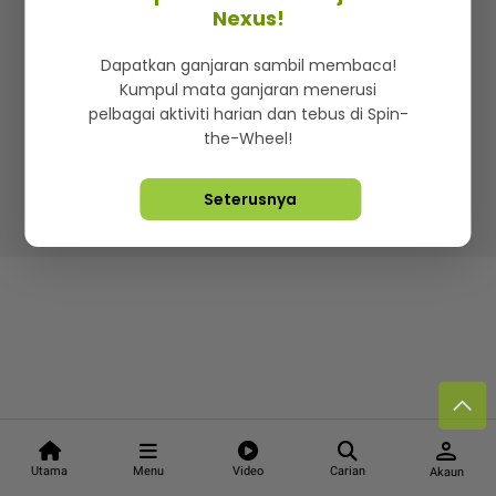
Kenali mStar
Iklan di SMG360
Hubungi Kami
Nexus!
Terma & Syarat
Dasar Privasi
Dapatkan ganjaran sambil membaca!
Kumpul mata ganjaran menerusi
pelbagai aktiviti harian dan tebus di Spin-
the-Wheel!
Lebih hot, viral dan sensasi
Seterusnya
Hakcipta Terpelihara ©
2026. Star Media Group Berhad
[197101000523 (10894-D)]
person
Utama
Menu
Video
Carian
Akaun