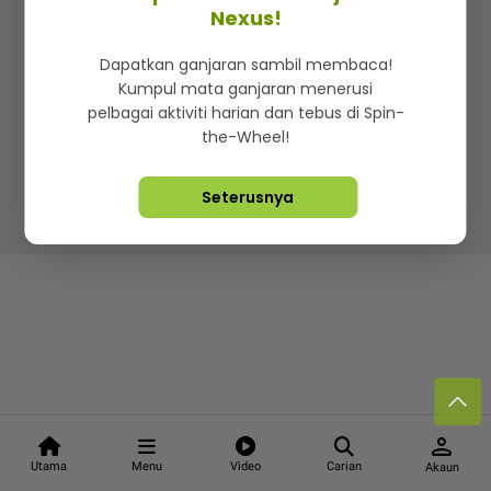
Kenali mStar
Iklan di SMG360
Hubungi Kami
Nexus!
Terma & Syarat
Dasar Privasi
Dapatkan ganjaran sambil membaca!
Kumpul mata ganjaran menerusi
pelbagai aktiviti harian dan tebus di Spin-
the-Wheel!
Lebih hot, viral dan sensasi
Seterusnya
Hakcipta Terpelihara ©
2026. Star Media Group Berhad
[197101000523 (10894-D)]
person
Utama
Menu
Video
Carian
Akaun