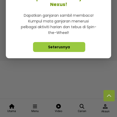
Kenali mStar
Iklan di SMG360
Hubungi Kami
Nexus!
Terma & Syarat
Dasar Privasi
Dapatkan ganjaran sambil membaca!
Kumpul mata ganjaran menerusi
pelbagai aktiviti harian dan tebus di Spin-
the-Wheel!
Lebih hot, viral dan sensasi
Seterusnya
Hakcipta Terpelihara ©
2026. Star Media Group Berhad
[197101000523 (10894-D)]
person
Utama
Menu
Video
Carian
Akaun