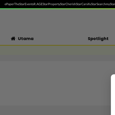
ePaper
TheStar
Events
R.AGE
StarProperty
StarCherish
StarCarsifu
StarSearch
myStar
Utama
Spotlight