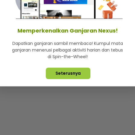
mStar
Iklan di SMG360
Hubungi Kami
Terma & Syarat
Dasa
Memperkenalkan Ganjaran Nexus!
Dapatkan ganjaran sambil membaca! Kumpul mata
Lebih hot, viral dan sensasi
ganjaran menerusi pelbagai aktiviti harian dan tebus
di Spin-the-Wheel!
ta Terpelihara ©
2026. Star Media Group Berhad [197101000523 (10
Seterusnya