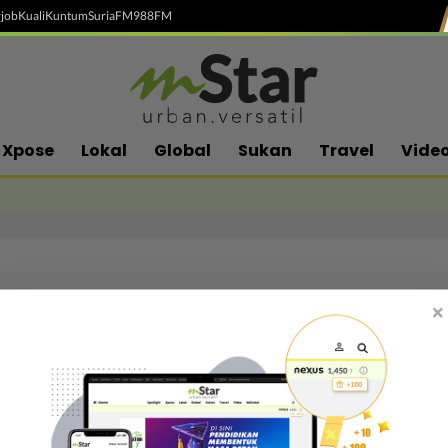
job
Kuali
Kuntum
SuriaFM
988FM
Xpose
Lokal
Global
Sukan
Travel
Vide
×
Follow media sosial kami