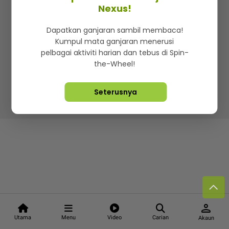
Kenali mStar
Iklan di SMG360
Hubungi Kami
Nexus!
Terma & Syarat
Dasar Privasi
Dapatkan ganjaran sambil membaca!
Kumpul mata ganjaran menerusi
pelbagai aktiviti harian dan tebus di Spin-
the-Wheel!
Lebih hot, viral dan sensasi
Seterusnya
Hakcipta Terpelihara ©
2026. Star Media Group Berhad
[197101000523 (10894-D)]
person
Utama
Menu
Video
Carian
Akaun