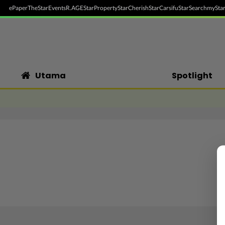
ePaper
TheStar
Events
R.AGE
StarProperty
StarCherish
StarCarsifu
StarSearch
myStar
Utama
Spotlight