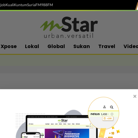
job
Kuali
Kuntum
SuriaFM
988FM
Xpose
Lokal
Global
Sukan
Travel
Vide
×
Follow media sosial kami