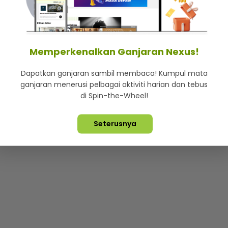
mStar
Iklan di SMG360
Hubungi Kami
Terma & Syarat
Dasa
Memperkenalkan Ganjaran Nexus!
Dapatkan ganjaran sambil membaca! Kumpul mata
Lebih hot, viral dan sensasi
ganjaran menerusi pelbagai aktiviti harian dan tebus
di Spin-the-Wheel!
ta Terpelihara ©
2026. Star Media Group Berhad [197101000523 (10
Seterusnya