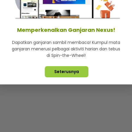
mStar
Iklan di SMG360
Hubungi Kami
Terma & Syarat
Dasa
Memperkenalkan Ganjaran Nexus!
Dapatkan ganjaran sambil membaca! Kumpul mata
Lebih hot, viral dan sensasi
ganjaran menerusi pelbagai aktiviti harian dan tebus
di Spin-the-Wheel!
ta Terpelihara ©
2026. Star Media Group Berhad [197101000523 (10
Seterusnya