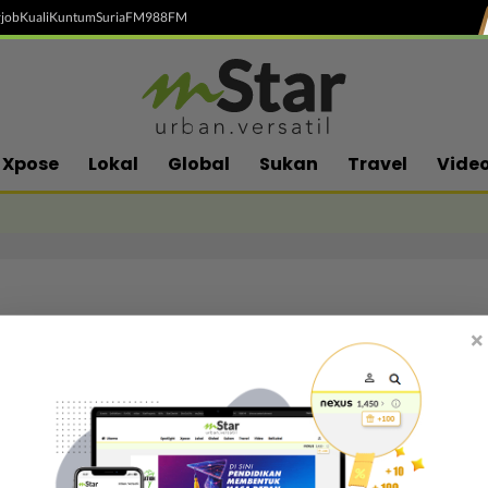
job
Kuali
Kuntum
SuriaFM
988FM
Xpose
Lokal
Global
Sukan
Travel
Vide
×
Follow media sosial kami