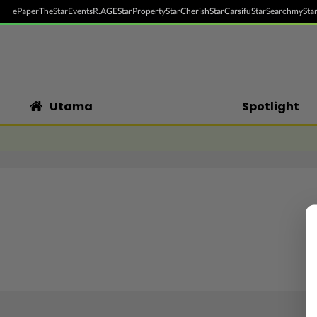
ePaper
TheStar
Events
R.AGE
StarProperty
StarCherish
StarCarsifu
StarSearch
myStar
Utama
Spotlight