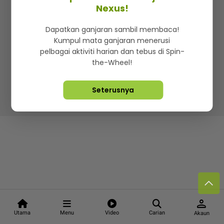
Kenali mStar
Iklan di SMG360
Hubungi Kami
Nexus!
Terma & Syarat
Dasar Privasi
Dapatkan ganjaran sambil membaca!
Kumpul mata ganjaran menerusi
pelbagai aktiviti harian dan tebus di Spin-
the-Wheel!
Lebih hot, viral dan sensasi
Seterusnya
Hakcipta Terpelihara ©
2026. Star Media Group Berhad
[197101000523 (10894-D)]
person
Utama
Menu
Video
Carian
Akaun