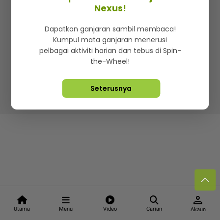
Kenali mStar
Iklan di SMG360
Hubungi Kami
Nexus!
Terma & Syarat
Dasar Privasi
Dapatkan ganjaran sambil membaca!
Kumpul mata ganjaran menerusi
pelbagai aktiviti harian dan tebus di Spin-
the-Wheel!
Lebih hot, viral dan sensasi
Seterusnya
Hakcipta Terpelihara ©
2026. Star Media Group Berhad
[197101000523 (10894-D)]
person
Utama
Menu
Video
Carian
Akaun