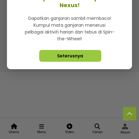
Kenali mStar
Iklan di SMG360
Hubungi Kami
Nexus!
Terma & Syarat
Dasar Privasi
Dapatkan ganjaran sambil membaca!
Kumpul mata ganjaran menerusi
pelbagai aktiviti harian dan tebus di Spin-
the-Wheel!
Lebih hot, viral dan sensasi
Seterusnya
Hakcipta Terpelihara ©
2026. Star Media Group Berhad
[197101000523 (10894-D)]
person
Utama
Menu
Video
Carian
Akaun