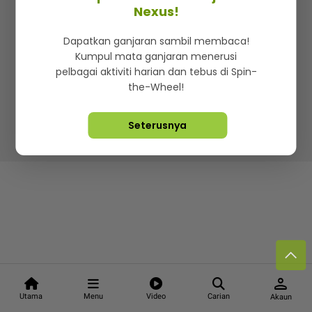
Kenali mStar
Iklan di SMG360
Hubungi Kami
Nexus!
Terma & Syarat
Dasar Privasi
Dapatkan ganjaran sambil membaca!
Kumpul mata ganjaran menerusi
pelbagai aktiviti harian dan tebus di Spin-
the-Wheel!
Lebih hot, viral dan sensasi
Seterusnya
Hakcipta Terpelihara ©
2026. Star Media Group Berhad
[197101000523 (10894-D)]
person
Utama
Menu
Video
Carian
Akaun