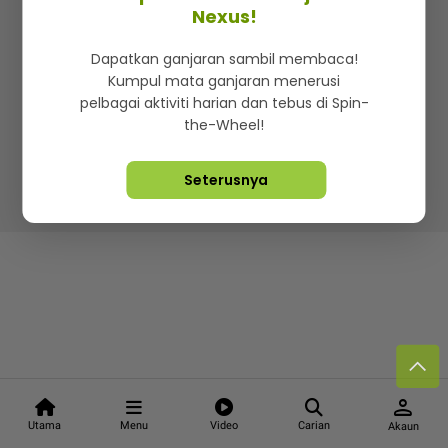
Kenali mStar
Iklan di SMG360
Hubungi Kami
Nexus!
Terma & Syarat
Dasar Privasi
Dapatkan ganjaran sambil membaca!
Kumpul mata ganjaran menerusi
pelbagai aktiviti harian dan tebus di Spin-
the-Wheel!
Lebih hot, viral dan sensasi
Seterusnya
Hakcipta Terpelihara ©
2026. Star Media Group Berhad
[197101000523 (10894-D)]
person
Utama
Menu
Video
Carian
Akaun