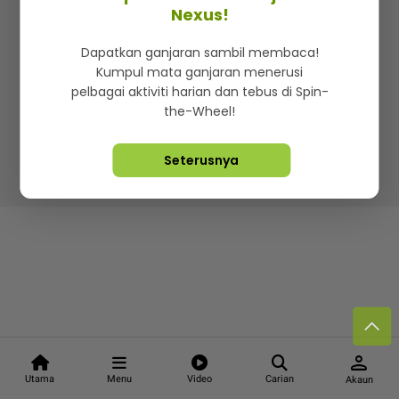
Kenali mStar
Iklan di SMG360
Hubungi Kami
Nexus!
Terma & Syarat
Dasar Privasi
Dapatkan ganjaran sambil membaca!
Kumpul mata ganjaran menerusi
pelbagai aktiviti harian dan tebus di Spin-
the-Wheel!
Lebih hot, viral dan sensasi
Seterusnya
Hakcipta Terpelihara ©
2026. Star Media Group Berhad
[197101000523 (10894-D)]
person
Utama
Menu
Video
Carian
Akaun