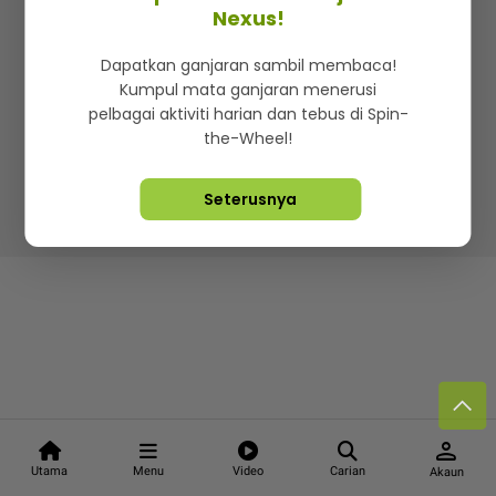
Kenali mStar
Iklan di SMG360
Hubungi Kami
Nexus!
Terma & Syarat
Dasar Privasi
Dapatkan ganjaran sambil membaca!
Kumpul mata ganjaran menerusi
pelbagai aktiviti harian dan tebus di Spin-
the-Wheel!
Lebih hot, viral dan sensasi
Seterusnya
Hakcipta Terpelihara ©
2026. Star Media Group Berhad
[197101000523 (10894-D)]
person
Utama
Menu
Video
Carian
Akaun