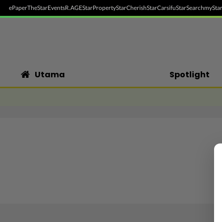
ePaper
TheStar
Events
R.AGE
StarProperty
StarCherish
StarCarsifu
StarSearch
myStar
Utama
Spotlight