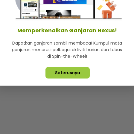
mStar
Iklan di SMG360
Hubungi Kami
Terma & Syarat
Dasa
Memperkenalkan Ganjaran Nexus!
Dapatkan ganjaran sambil membaca! Kumpul mata
Lebih hot, viral dan sensasi
ganjaran menerusi pelbagai aktiviti harian dan tebus
di Spin-the-Wheel!
ta Terpelihara ©
2026. Star Media Group Berhad [197101000523 (10
Seterusnya