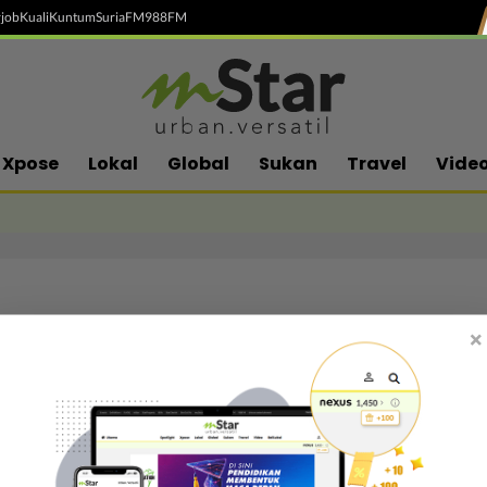
job
Kuali
Kuntum
SuriaFM
988FM
Xpose
Lokal
Global
Sukan
Travel
Vide
×
Follow media sosial kami