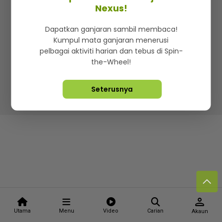
Kenali mStar
Iklan di SMG360
Hubungi Kami
Nexus!
Terma & Syarat
Dasar Privasi
Dapatkan ganjaran sambil membaca!
Kumpul mata ganjaran menerusi
pelbagai aktiviti harian dan tebus di Spin-
the-Wheel!
Lebih hot, viral dan sensasi
Seterusnya
Hakcipta Terpelihara ©
2026. Star Media Group Berhad
[197101000523 (10894-D)]
person
Utama
Menu
Video
Carian
Akaun