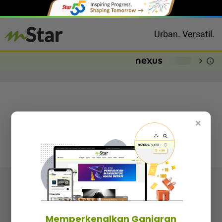
Urban. Versatil.
chevron_right
info
-
×
Follow media sosial kami
Memperkenalkan Ganjaran