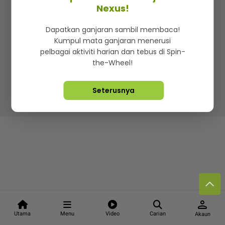
Kenali mStar
Iklan di SMG360
Hubungi Kami
Nexus!
Terma & Syarat
Dasar Privasi
Dapatkan ganjaran sambil membaca!
Kumpul mata ganjaran menerusi
pelbagai aktiviti harian dan tebus di Spin-
the-Wheel!
Lebih hot, viral dan sensasi
Seterusnya
Hakcipta Terpelihara ©
2026. Star Media Group Berhad
[197101000523 (10894-D)]
person
Utama
Menu
Video
Carian
Akaun